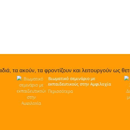
ιδιά, τα ακούν, τα φροντίζουν και λειτουργούν ως θε
Βιωματικό σεμινάριο με
εκπαιδευτικούς στην Αμφιλοχία
Περισσότερα