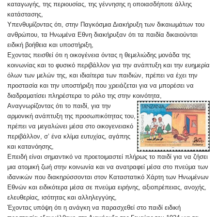
καταγωγής, της περιουσίας, της γέννησης η οποιασδήποτε άλλης
κατάστασης,
Υπενθυμίζοντας ότι, στην Παγκόσμια Διακήρυξη των δικαιωμάτων του
ανθρώπου, τα Ηνωμένα Εθνη διακήρυξαν ότι τα παιδία δικαιούνται
ειδική βοήθεια και υποστήριξη,
Εχοντας πεισθεί ότι η οικογένεια όντας η θεμελιώδης μονάδα της
κοινωνίας και το φυσικό περιβάλλον για την ανάπτυξη και την ευημερία
όλων των μελών της, και ιδιαίτερα των παιδιών, πρέπει να έχει την
προστασία και την υποστήριξη που χρειάζεται για να μπορέσει να
διαδραματίσει πληρέστερα το ρόλο της στην κοινότητα,
Αναγνωρίζοντας ότι το παιδί, για την
αρμονική ανάπτυξη της προσωπικότητας του,
πρέπει να μεγαλώνει μέσα στο οικογενειακό
περιβάλλον, σ’ ένα κλίμα ευτυχίας, αγάπης
και κατανόησης,
Επειδή είναι σημαντικό να προετοιμαστεί πλήρως το παιδί για να ζήσει
μια ατομική ζωή στην κοινωνία και να ανατραφεί μέσα στο πνεύμα των
ιδανικών που διακηρύσσοντα
ι στον Καταστατικό Χάρτη των Ηνωμένων
Εθνών και ειδικότερα μέσα σε πνεύμα ειρήνης, αξιοπρέπειας, ανοχής,
ελευθερίας, ισότητας και αλληλεγγύης,
Έχοντας υπόψη ότι η ανάγκη να παρασχεθεί στο παιδί ειδική