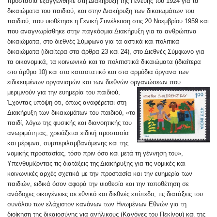
προστασία εξαγγέλθηκε στη Διακήρυξη της Γενεύης του 1924 για τα
δικαιώματα του παιδιού, και στην Διακήρυξη των δικαιωμάτων του
παιδιού, που υιοθέτησε η Γενική Συνέλευση στις 20 Νοεμβρίου 1959 και
που αναγνωρίσθηκε στην παγκόσμια Διακήρυξη για τα ανθρώπινα
δικαιώματα, στο διεθνές Σύμφωνο για τα αστικά και πολιτικά
δικαιώματα (ιδιαίτερα στα άρθρα 23 και 24), στο Διεθνές Σύμφωνο για
τα οικονομικά, τα κοινωνικά και τα πολιτιστικά δικαιώματα (ιδιαίτερα
στο άρθρο 10) και στο καταστατικό και στα αρμόδια όργανα των
ειδικευμένων οργανισμών και των διεθνών οργανώσεων που
μεριμνούν για την ευημερία του παιδιού,
Έχοντας υπόψη ότι, όπως αναφέρεται στη
Διακήρυξη των δικαιωμάτων του παιδιού, «το
παιδί, λόγω της φυσικής και διανοητικής του
ανωριμότητας, χρειάζεται ειδική προστασία
και μέριμνα, συμπεριλαμβανόμενης και της
νομικής προστασίας, τόσο πριν όσο και μετά τη γέννηση του»,
Υπενθυμίζοντας τις διατάξεις της Διακήρυξης για τις νομικές και
κοινωνικές αρχές σχετικά με την προστασία και την ευημερία των
παιδιών, ειδικά όσον αφορά την υιοθεσία και την τοποθέτηση σε
ανάδοχες οικογένειες σε εθνικό και διεθνές επίπεδο, τις διατάξεις του
συνόλου των ελάχιστον κανόνων των Ηνωμένων Εθνών για τη
διοίκηση της δικαιοσύνης για ανήλικους (Κανόνες του Πεκίνου) και της