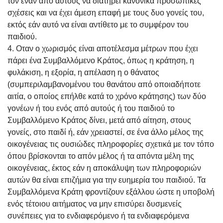
τον έναν από αυτούς να διατηρεί κανονικά προσωπικές
σχέσεις και να έχει άμεση επαφή με τους δυο γονείς του,
εκτός εάν αυτό να είναι αντίθετο με το συμφέρον του
παιδιού.
4. Οταν ο χωρισμός είναι αποτέλεσμα μέτρων που έχει
πάρει ένα Συμβαλλόμενο Κράτος, όπως η κράτηση, η
φυλάκιση, η εξορία, η απέλαση η ο θάνατος
(συμπεριλαμβανομένου του θανάτου από οποιαδήποτε
αιτία, ο οποίος επήλθε κατά το χρόνο κράτησης) των δύο
γονέων ή του ενός από αυτούς ή του παιδιού το
Συμβαλλόμενο Κράτος δίνει, μετά από αίτηση, στους
γονείς, στο παιδί ή, εάν χρειαστεί, σε ένα άλλο μέλος της
οικογένειας τις ουσιώδες πληροφορίες σχετικά με τον τόπο
όπου βρίσκονται το απόν μέλος ή τα απόντα μέλη της
οικογένειας, έκτος εάν η αποκάλυψη των πληροφοριών
αυτών θα είναι επιζήμια για την ευημερία του παιδιού. Τα
Συμβαλλόμενα Κράτη φροντίζουν εξάλλου ώστε η υποβολή
ενός τέτοιου αιτήματος να μην επισύρει δυσμενείς
συνέπειες για το ενδιαφερόμενο ή τα ενδιαφερόμενα