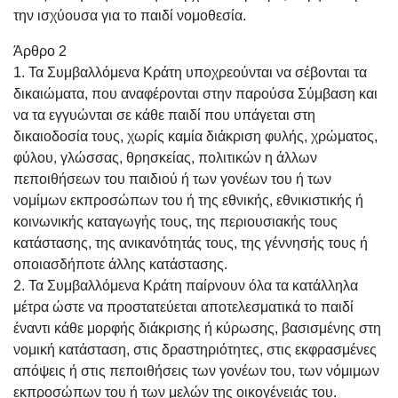
την ισχύουσα για το παιδί νομοθεσία.
Άρθρο 2
1. Τα Συμβαλλόμενα Κράτη υποχρεούνται να σέβονται τα
δικαιώματα, που αναφέρονται στην παρούσα Σύμβαση και
να τα εγγυώνται σε κάθε παιδί που υπάγεται στη
δικαιοδοσία τους, χωρίς καμία διάκριση φυλής, χρώματος,
φύλου, γλώσσας, θρησκείας, πολιτικών η άλλων
πεποιθήσεων του παιδιού ή των γονέων του ή των
νομίμων εκπροσώπων του ή της εθνικής, εθνικιστικής ή
κοινωνικής καταγωγής τους, της περιουσιακής τους
κατάστασης, της ανικανότητάς τους, της γέννησής τους ή
οποιασδήποτε άλλης κατάστασης.
2. Τα Συμβαλλόμενα Κράτη παίρνουν όλα τα κατάλληλα
μέτρα ώστε να προστατεύεται αποτελεσματικά το παιδί
έναντι κάθε μορφής διάκρισης ή κύρωσης, βασισμένης στη
νομική κατάσταση, στις δραστηριότητες, στις εκφρασμένες
απόψεις ή στις πεποιθήσεις των γονέων του, των νόμιμων
εκπροσώπων του ή των μελών της οικογένειάς του.