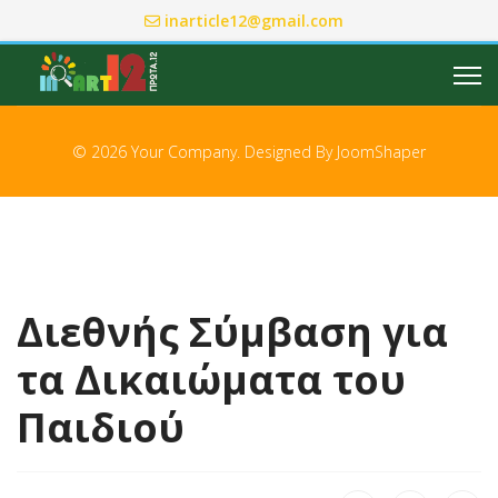
inarticle12@gmail.com
© 2026 Your Company. Designed By
JoomShaper
Διεθνής Σύμβαση για
τα Δικαιώματα του
Παιδιού