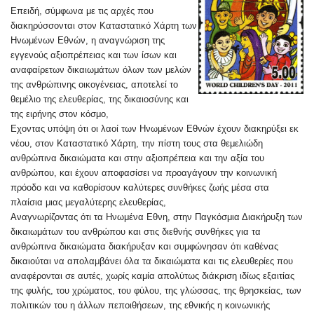
Επειδή, σύμφωνα με τις αρχές που
διακηρύσσονται στον Καταστατικό Χάρτη των
Ηνωμένων Εθνών, η αναγνώριση της
εγγενούς αξιοπρέπειας και των ίσων και
αναφαίρετων δικαιωμάτων όλων των μελών
της ανθρώπινης οικογένειας, αποτελεί το
θεμέλιο της ελευθερίας, της δικαιοσύνης και
της ειρήνης στον κόσμο,
Εχοντας υπόψη ότι οι λαοί των Ηνωμένων Εθνών έχουν διακηρύξει εκ
νέου, στον Καταστατικό Χάρτη, την πίστη τους στα θεμελιώδη
ανθρώπινα δικαιώματα και στην αξιοπρέπεια και την αξία του
ανθρώπου, και έχουν αποφασίσει να προαγάγουν την κοινωνική
πρόοδο και να καθορίσουν καλύτερες συνθήκες ζωής μέσα στα
πλαίσια μιας μεγαλύτερης ελευθερίας,
Αναγνωρίζοντας ότι τα Ηνωμένα Εθνη, στην Παγκόσμια Διακήρυξη των
δικαιωμάτων του ανθρώπου και στις διεθνής συνθήκες για τα
ανθρώπινα δικαιώματα διακήρυξαν και συμφώνησαν ότι καθένας
δικαιούται να απολαμβάνει όλα τα δικαιώματα και τις ελευθερίες που
αναφέρονται σε αυτές, χωρίς καμία απολύτως διάκριση ιδίως εξαιτίας
της φυλής, του χρώματος, του φύλου, της γλώσσας, της θρησκείας, των
πολιτικών του η άλλων πεποιθήσεων, της εθνικής η κοινωνικής