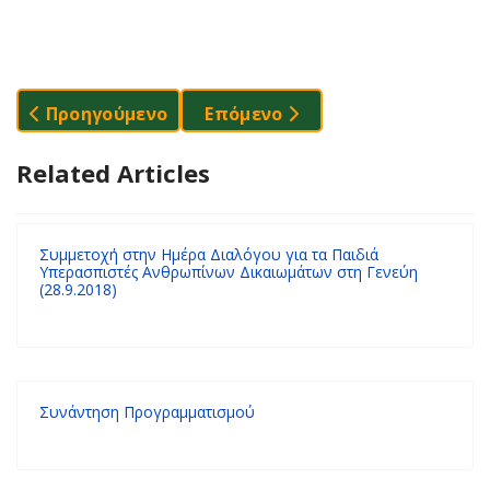
Προηγούμενο Άρθρο: Τα Δικαιώματα Του Παιδιού.
Επόμενο Άρθρο: Ένας Σύλλογος
Προηγούμενο
Επόμενο
Related Articles
Συμμετοχή στην Ημέρα Διαλόγου για τα Παιδιά
Υπερασπιστές Ανθρωπίνων Δικαιωμάτων στη Γενεύη
(28.9.2018)
Συνάντηση Προγραμματισμού