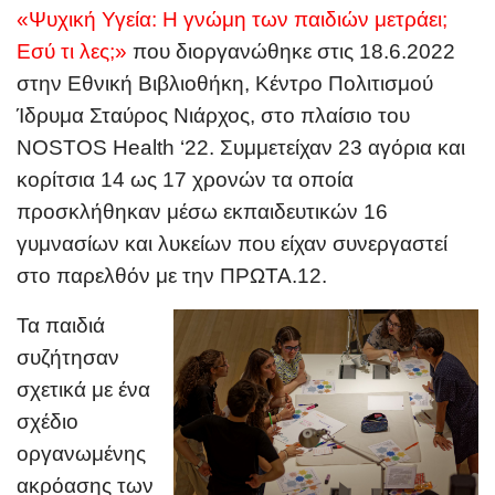
«Ψυχική Υγεία: Η γνώμη των παιδιών μετράει;
Εσύ τι λες;»
που διοργανώθηκε στις 18.6.2022
στην Εθνική Βιβλιοθήκη, Κέντρο Πολιτισμού
Ίδρυμα Σταύρος Νιάρχος, στο πλαίσιο του
NOSTOS Health ‘22. Συμμετείχαν 23 αγόρια και
κορίτσια 14 ως 17 χρονών τα οποία
προσκλήθηκαν μέσω εκπαιδευτικών 16
γυμνασίων και λυκείων που είχαν συνεργαστεί
στο παρελθόν με την ΠΡΩΤΑ.12.
Τα παιδιά
συζήτησαν
σχετικά με ένα
σχέδιο
οργανωμένης
ακρόασης των