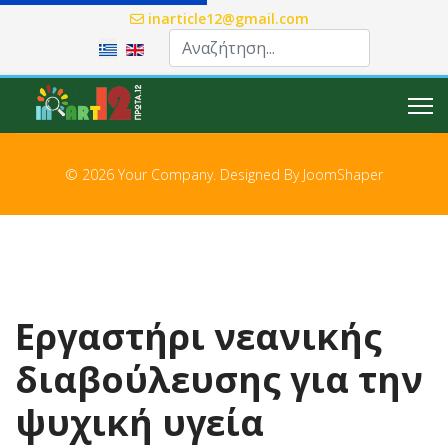
inarticle12@gmail.com
Επιλέξτε τη γλώσσα σας
© 2026 Your Company. Designed By
JoomShaper
Εργαστήρι νεανικής
διαβούλευσης για την
ψυχική υγεία