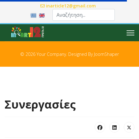
inarticle12@gmail.com
Επιλέξτε τη γλώσσα σας
© 2026 Your Company. Designed By
JoomShaper
Συνεργασίες