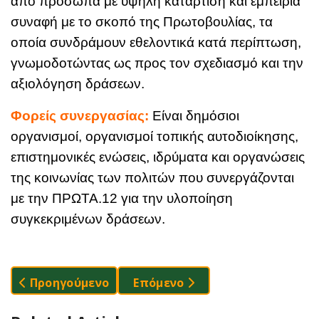
από
πρόσωπα
με
υψηλή κατάρτιση και εμπειρία
συναφή με το σκοπό της Π
ρ
ωτοβουλία
ς
,
τα
οποία συνδράμουν εθελοντικά κατά περίπτωση
,
γνωμοδοτώντας ως προς τον σχε
διασμό και την
αξιολόγηση δράσεων.
Φορείς συνεργασίας
:
Είναι δημόσιοι
οργανισμοί, οργανισμοί τοπικής αυτοδιοίκησης,
επιστημονικές ενώσεις, ιδρύματα και οργανώσεις
της κοινωνίας των πολιτών που συνεργάζονται
με την ΠΡΩΤΑ.12 για την υλοποίηση
συγκεκριμένων δράσεων.
Προηγούμενο Άρθρο: Ευχαριστήρια
Επόμενο Άρθρο: Ιδρυτικά Μέλη 
Προηγούμενο
Επόμενο