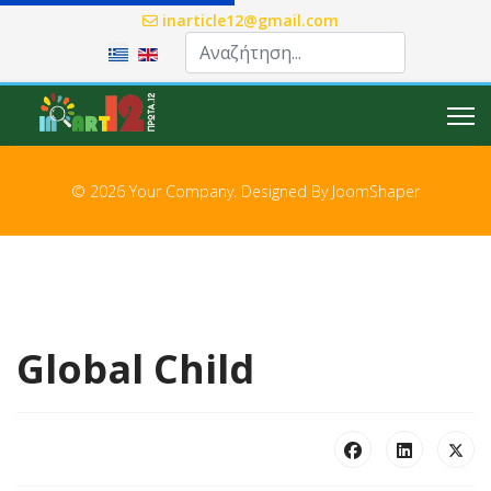
inarticle12@gmail.com
Επιλέξτε τη γλώσσα σας
© 2026 Your Company. Designed By
JoomShaper
Global Child