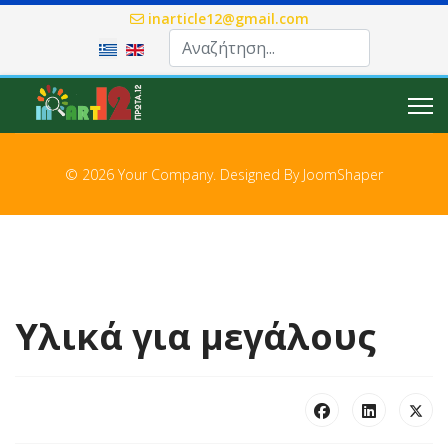
inarticle12@gmail.com
Επιλέξτε τη γλώσσα σας
© 2026 Your Company. Designed By
JoomShaper
Υλικά για μεγάλους