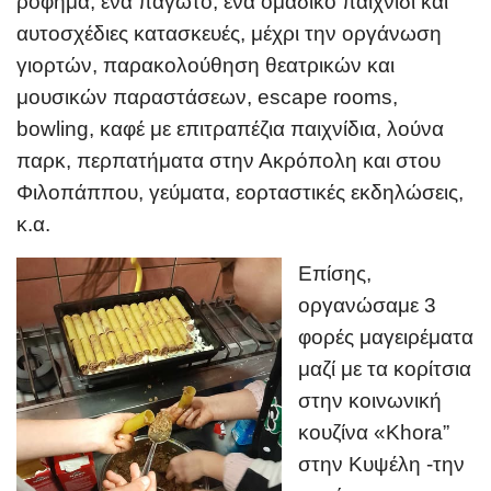
ρόφημα, ένα παγωτό, ένα ομαδικό παιχνίδι και
αυτοσχέδιες κατασκευές, μέχρι την οργάνωση
γιορτών, παρακολούθηση θεατρικών και
μουσικών παραστάσεων, escape rooms,
bowling, καφέ με επιτραπέζια παιχνίδια, λούνα
παρκ, περπατήματα στην Ακρόπολη και στου
Φιλοπάππου, γεύματα, εορταστικές εκδηλώσεις,
κ.α.
Επίσης,
οργανώσαμε 3
φορές μαγειρέματα
μαζί με τα κορίτσια
στην κοινωνική
κουζίνα «Khora”
στην Κυψέλη -την