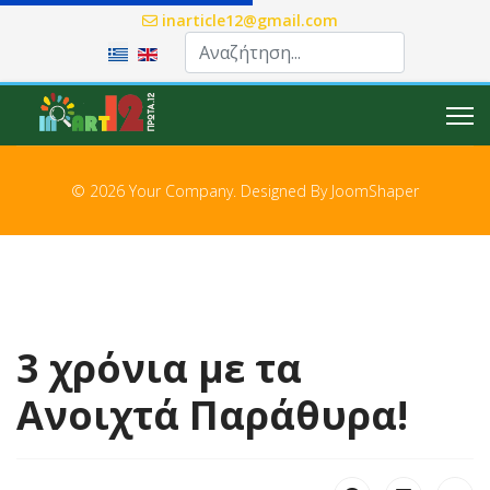
inarticle12@gmail.com
Επιλέξτε τη γλώσσα σας
© 2026 Your Company. Designed By
JoomShaper
3 χρόνια με τα
Ανοιχτά Παράθυρα!